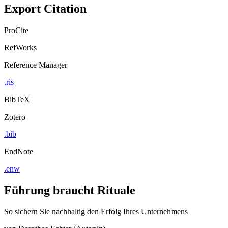
Export Citation
ProCite
RefWorks
Reference Manager
.ris
BibTeX
Zotero
.bib
EndNote
.enw
Führung braucht Rituale
So sichern Sie nachhaltig den Erfolg Ihres Unternehmens